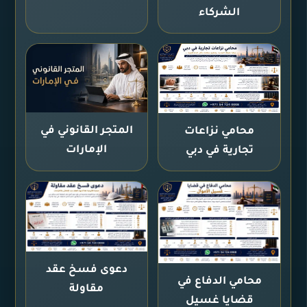
الشركاء
المتجر القانوني في
محامي نزاعات
الإمارات
تجارية في دبي
دعوى فسخ عقد
محامي الدفاع في
مقاولة
قضايا غسيل