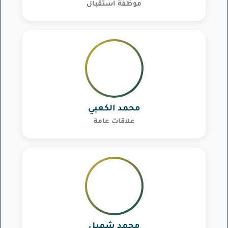
موظفة استقبال
محمد الكعبي
علاقات عامة
محمد شميل