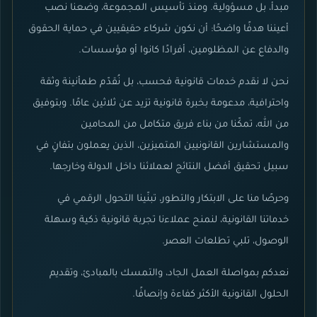
مبدأ، بل مسؤولية. ومنذ تأسيس المجموعة، وضعنا نصب
أعيننا هدفًا واضحًا: أن نكون شركاء حقيقيين في حماية الحقوق
والدفاع عن المظلومين، أفرادًا كانوا أو مؤسسات.
نحن لا نقدم خدمات قانونية فحسب، بل نُقدّم طمأنينة وثقة
واحترافية، مدعومة بخبرة قانونية تزيد عن ثلاثين عامًا. وبتوفيق
من الله، تمكّنا من بناء فريق متكامل من المحامين
والمستشارين القانونيين المتميزين، الذين يعملون بتفانٍ في
سبيل تحقيق أفضل النتائج لعملائنا داخل الدولة وخارجها.
وحرصًا منا على الابتكار والتطور، تبنّينا التحول الرقمي في
خدماتنا القانونية، لنمنح عملاءنا تجربة قانونية ذكية وسهلة
الوصول، تلبي تطلعات العصر.
نعدكم بمواصلة العمل الجاد، والتمسك بالمبادئ، وتقديم
الحلول القانونية الأكثر كفاءة وإنصافًا.