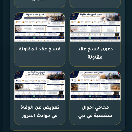
دعوى فسخ عقد
فسخ عقد المقاولة
مقاولة
محامي أحوال
تعويض عن الوفاة
شخصية في دبي
في حوادث المرور