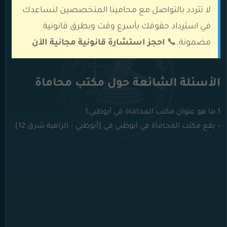
لا تتردد بالتواصل مع محامينا المتخصصين لنساعدك
في استرداد حقوقك بأسرع وقت وبطرق قانونية
مضمونة.📞
احجز استشارة قانونية مجانية الآن
الأسئلة الشائعة حول مكتب محاماة
1.ما هو عنوان مكتب المحاماة في أبوظبي؟
– يقع مكتب المحاماة في أبوظبي في [أبوظبي – الزاهية شرق 12].