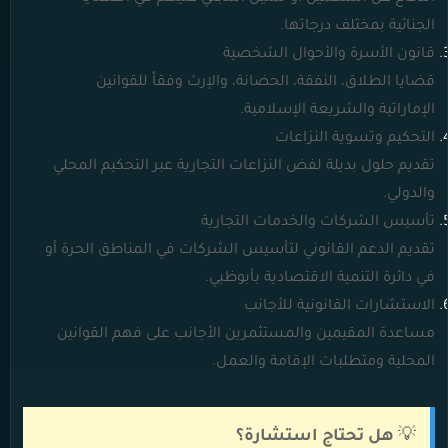
الجنائية بمختلف درجاتها.
قانون الأسرة والأحوال الشخصية
قضايا الطلاق، النفقة، الحضانة، والإرث وفقاً للقوانين
الإماراتية والشريعة الإسلامية.
التحكيم وتسوية النزاعات
تقديم حلول بديلة لفض النزاعات التجارية عبر التحكيم المحلي
والدولي.
تأسيس الشركات والخدمات التجارية
تقديم الدعم القانوني لتأسيس الشركات في المناطق الحرة أو
في دائرة التنمية الاقتصادية بأبوظبي.
الاستشارات القانونية للأجانب
مساعدة المقيمين والمستثمرين الأجانب على فهم القوانين
المحلية ومتطلبات الإقامة والعمل.
💡
هل تحتاج استشارة؟