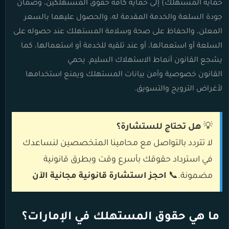
حماية المستهلك
) إلى حماية كافة حقوق المستهلكين، وضمان
جودة السلعة والخدمة المقدمة له، والحصول عليهما بالسعر
المعلن، والحفاظ على صحة وسلامة المستهلك عند حصوله على
السلعة أو استعمالها، أو عند تلقيه للخدمة أو استعمالها، كما
يشجع القانون أنماط الاستهلاك السليم. يحمي
القانون خصوصية وأمن بيانات المستهلك ويمنع استخدامها
لأغراض الترويج والتسويق
.
💡
هل تحتاج للستشارة؟
لا تتردد بالتواصل مع محامينا المتخصصين لنساعدك
في استرداد حقوقك بأسرع وقت وبطرق قانونية
مضمونة.
📞
احجز استشارة قانونية مجانية الآن
ما هي حقوق المستهلك في الإمارات؟