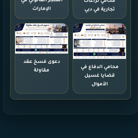
المتجر القانوني في
محامي نزاعات
الإمارات
تجارية في دبي
دعوى فسخ عقد
محامي الدفاع في
مقاولة
قضايا غسيل
الأموال