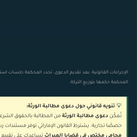
الإجراءات القانونية: بعد تقديم الدعوى، تحدد
المحكمة
جلسات استماع
المحكمة حكمها بتوزيع التركة.
💡
تنويه قانوني حول دعوى مطالبة الورثة:
تُمكّن
دعوى مطالبة الورثة
من المطالبة بالحقوق الشرعية أ
حصصًا تجارية. يشترط القانون الإماراتي توفر مستندات رس
محامي مختص في قضايا الميراث
تساعدك على تقييم ح