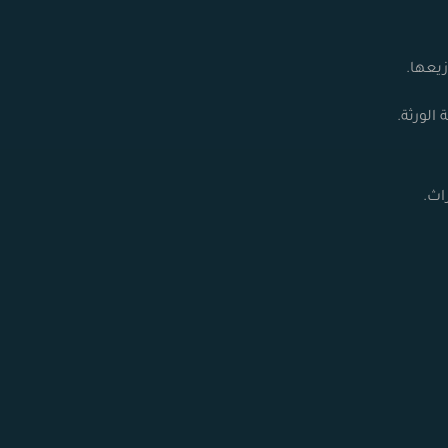
زيعها.
الورثة.
اث.