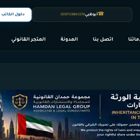
☎
دخول الكاتب
أبوظبي
0097128843376
اتنا
اتصل بنا
المدونة
المتجر القانوني