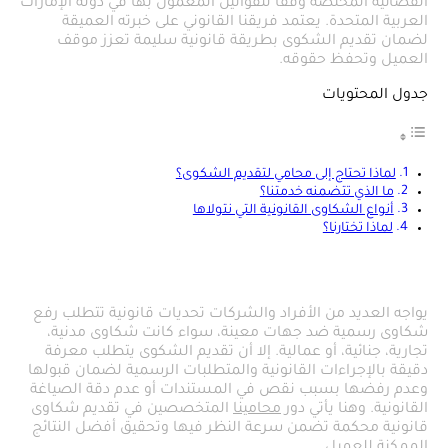
القضائية المختصة وفقًا للقوانين المعمول بها في دولة الإمارات
العربية المتحدة. يعتمد فريقنا القانوني على خبرته العميقة
لضمان تقديم الشكوى بطريقة قانونية سليمة تعزز موقف
العميل وتحفظ حقوقه.
جدول المحتويات
لماذا تحتاج إلى محامي لتقديم الشكوى؟
ما الذي تتضمنه خدمتنا؟
أنواع الشكاوى القانونية التي نتولاها
لماذا تختارنا؟
لماذا تحتاج إلى محامي لتقديم الشكوى؟
يواجه العديد من الأفراد والشركات تحديات قانونية تتطلب رفع
شكاوى رسمية ضد جهات معينة، سواء كانت شكاوى مدنية،
تجارية، جنائية، أو عمالية. إلا أن تقديم الشكوى يتطلب معرفة
دقيقة بالإجراءات القانونية والمتطلبات الرسمية لضمان قبولها
وعدم رفضها بسبب نقص في المستندات أو عدم دقة الصياغة
القانونية. وهنا يأتي دور
محامينا
المتخصصين في تقديم شكاوى
قانونية محكمة تضمن سرعة النظر فيها وتحقيق أفضل النتائج
الممكنة للعميل.