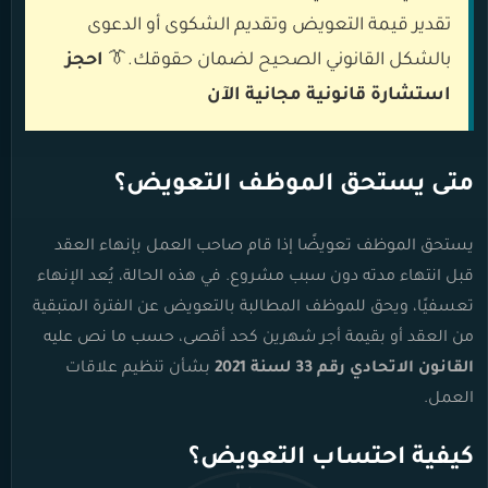
تقدير قيمة التعويض وتقديم الشكوى أو الدعوى
بالشكل القانوني الصحيح لضمان حقوقك.👔
احجز
استشارة قانونية مجانية الآن
متى يستحق الموظف التعويض؟
يستحق الموظف تعويضًا إذا قام صاحب العمل بإنهاء العقد
قبل انتهاء مدته دون سبب مشروع. في هذه الحالة، يُعد الإنهاء
تعسفيًا، ويحق للموظف المطالبة بالتعويض عن الفترة المتبقية
من العقد أو بقيمة أجر شهرين كحد أقصى، حسب ما نص عليه
ا
لقانون الاتحادي رقم 33 لسنة 2021
بشأن تنظيم علاقات
العمل.
كيفية احتساب التعويض؟