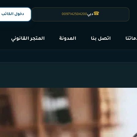
☎
دخول الكاتب
دبي
0097142504200
اتنا
اتصل بنا
المدونة
المتجر القانوني