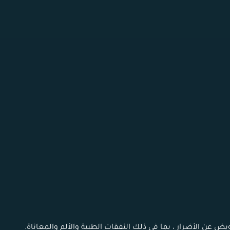
يض عن الأضرار ، بما في ذلك النفقات الطبية والألم والمعاناة.