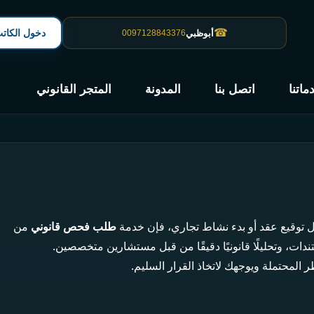
☎
دخول الكات
أبوظبي
0097128843376
ماتنا
اتصل بنا
المدونة
المتجر القانوني
بل توقيع عقد أو بدء نشاط تجاري، فإن خدمة
طلب فحص قانوني
من
دات، وتحليلًا قانونيًا دقيقًا من قبل مستشارين متخصصين.