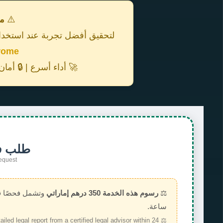
⚠️
م
لتحقيق أفضل تجربة عند استخدام
rome
🚀 أداء أسرع | 🔒 أما