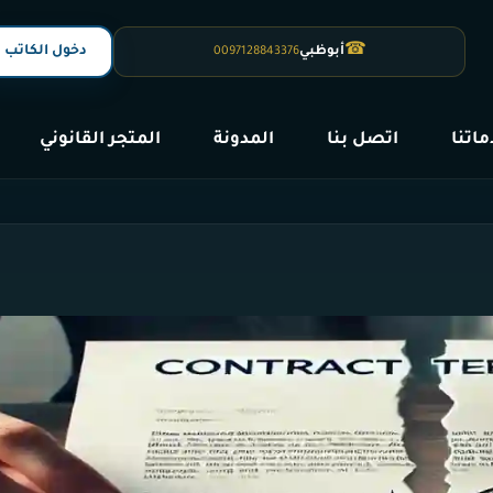
☎
دخول الكاتب
أبوظبي
0097128843376
اتنا
اتصل بنا
المدونة
المتجر القانوني