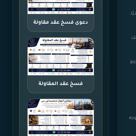
ًا،
دعوى فسخ عقد مقاولة
لك
اظ
فسخ عقد المقاولة
وجه