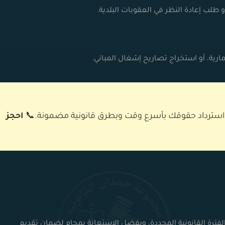
و طلب إعادة النظر في العقوبات
البلدية
.
رية، أو استخراج تصاريح إشغال المباني.
 استرداد حقوقك بأسرع وقت وبطرق قانونية مضمونة.📞
احجز
فترة القانونية المحددة، ويفضل الاستعانة بمحامٍ لضمان تقديم