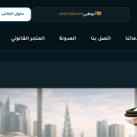
☎
دخول الكاتب
أبوظبي
0097128843376
اتنا
اتصل بنا
المدونة
المتجر القانوني