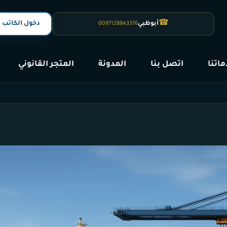
☎
دخول الكاتب
أبوظبي
0097128843376
اتنا
اتصل بنا
المدونة
المتجر القانوني