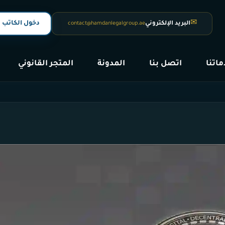
☎
دخول الكاتب
أبوظبي
0097128843376
اتنا
اتصل بنا
المدونة
المتجر القانوني