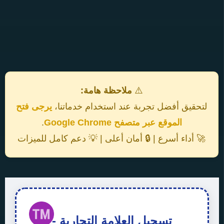
⚠️
ملاحظة هامة:
لتحقيق أفضل تجربة عند استخدام خدماتنا،
يرجى فتح
الموقع عبر متصفح Google Chrome
.
🚀 أداء أسرع | 🔒 أمان أعلى | 💡 دعم كامل للميزات