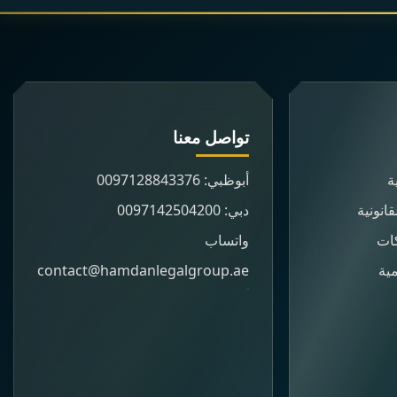
تواصل معنا
ة
أبوظبي: 0097128843376
انونية
دبي: 0097142504200
ات
واتساب
ية
contact@hamdanlegalgroup.ae