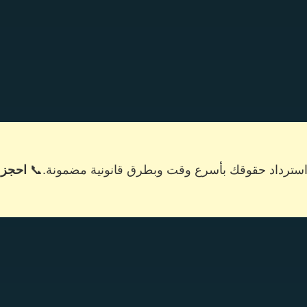
 استرداد حقوقك بأسرع وقت وبطرق قانونية مضمونة.
📞
احجز