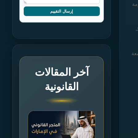
مة
إرسال التقييم
ـ
عة
آخر المقالات
القانونية