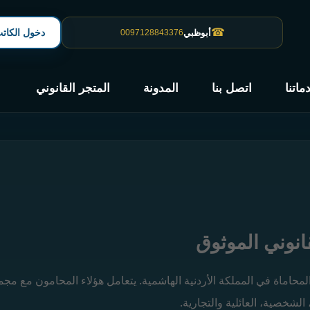
☎
دخول الكات
دبي
0097142504200
☎
أبوظبي
0097128843376
ماتنا
اتصل بنا
المدونة
المتجر القانوني
محاماة في المملكة الأردنية الهاشمية. يتعامل هؤلاء المحامون مع مج
 الشخصية، العائلية والتجارية.