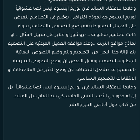
الملاحظات او الانتقادات للتصميم الاساسي.
وخلافاَ للاعتقاد السائد فإن لوريم إيبسوم ليس نصاَ عشوائياً،
لوريم ايبسوم هو نموذج افتراضي يوضع في التصاميم لتعرض
على العميل ليتصور طريقه وضع النصوص بالتصاميم سواء
كانت تصاميم مطبوعه … بروشور او فلاير على سبيل المثال … او
نماذج مواقع انترنت …وعند موافقه العميل المبدئيه على التصميم
يتم ازالة هذا النص من التصميم ويتم وضع النصوص النهائية
المطلوبة للتصميم ويقول البعض ان وضع النصوص التجريبية
بالتصميم قد تشغل المشاهد عن وضع الكثير من الملاحظات او
الانتقادات للتصميم الاساسي.
وخلافاَ للاعتقاد السائد فإن لوريم إيبسوم ليس نصاَ عشوائياً، بل
إن له جذور في الأدب اللاتيني الكلاسيكي منذ العام قبل الميلاد.
من كتاب حول أقاصي الخير والشر